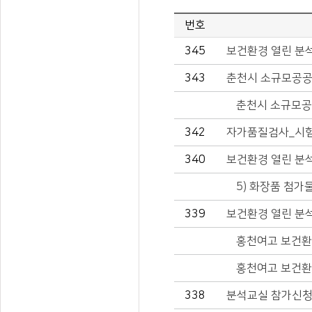
번호
345
보건환경 열린 분
343
춘천시 소규모공공
춘천시 소규모공
342
자가품질검사_시험
340
보건환경 열린 분
5) 화장품 첨가
339
보건환경 열린 분
홍천여고 보건환
홍천여고 보건환
338
분석교실 참가신